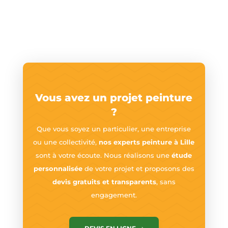
Vous avez un projet peinture
?
Que vous soyez un particulier, une entreprise
ou une collectivité,
nos experts peinture à Lille
sont à votre écoute. Nous réalisons une
étude
personnalisée
de votre projet et proposons des
devis gratuits et transparents
, sans
engagement.