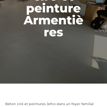
peinture
Armentiè
res
Béton ciré et peintures Jefco dans un foyer familial