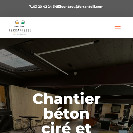
03 20 42 24 34
contact@ferrantelli.com


Chantier
béton
ciré et