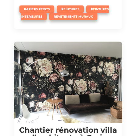
,
,
PAPIERS PEINTS
PEINTURES
PEINTURES
,
INTÉRIEURES
REVÊTEMENTS MURAUX
Chantier rénovation villa