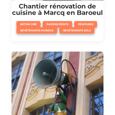
Chantier rénovation de
cuisine à Marcq en Baroeul
,
,
,
BÉTON CIRÉ
PAPIERS PEINTS
PEINTURES
,
REVÊTEMENTS MURAUX
REVÊTEMENTS SOLS