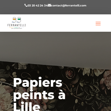
03 20 42 24 34
contact@ferrantelli.com


Papiers
peints à
Lille