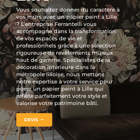
Vous souhaitez donner du caractère à
vos murs avec un papier peint à Lille
? L’entreprise Ferrantelli vous
accompagne dans la transformation
de vos espaces de vie et
professionnels grâce à une sélection
rigoureuse de revêtements muraux
haut de gamme. Spécialistes de la
décoration intérieure dans la
métropole lilloise, nous mettons
notre expertise à votre service pour
poser un papier peint à Lille qui
reflète parfaitement votre style et
valorise votre patrimoine bâti.
DEVIS