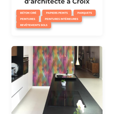
d’architecte à Croix
,
,
,
BÉTON CIRÉ
PAPIERS PEINTS
PARQUETS
,
,
PEINTURES
PEINTURES INTÉRIEURES
REVÊTEMENTS SOLS