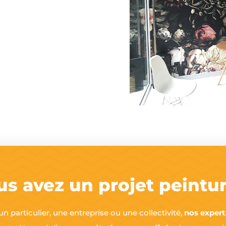
us avez un projet peintur
 particulier, une entreprise ou une collectivité,
nos experts