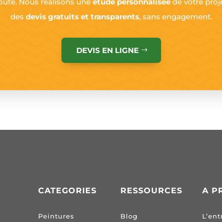
coute. Nous réalisons une
étude personnalisée
de votre proj
des
devis gratuits et transparents
, sans engagement.
DEVIS EN LIGNE
CATEGORIES
RESSOURCES
A P
Peintures
Blog
L’ent