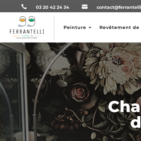


03 20 42 24 34
contact@ferrantell
Peinture
Revêtement de 
Cha
d