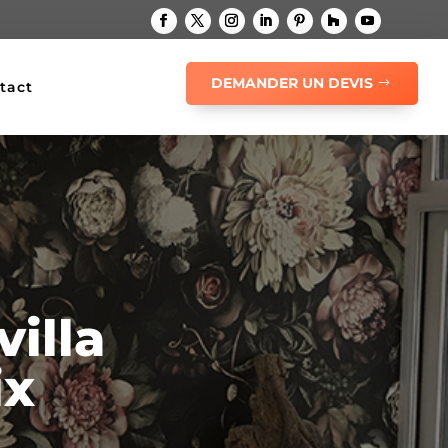
DEMANDER UN DEVIS
tact
illa
ix