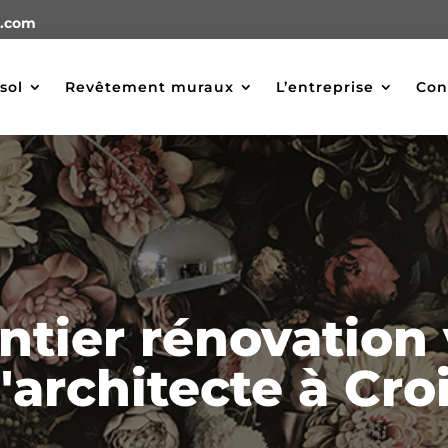
i.com
sol
Revêtement muraux
L’entreprise
Con
ntier rénovation v
'architecte à Cro