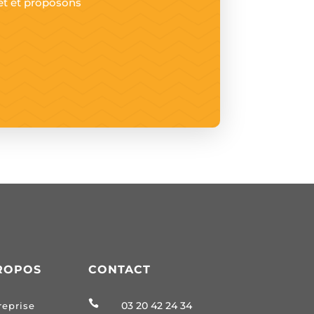
et et proposons
ROPOS
CONTACT

03 20 42 24 34
reprise