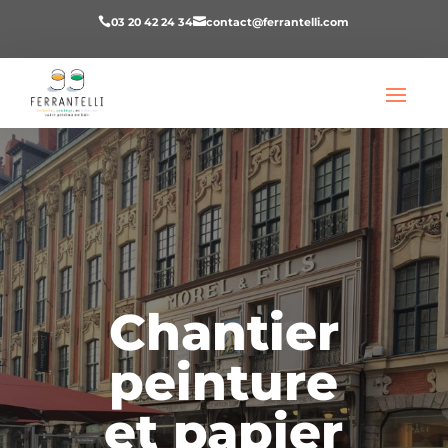
03 20 42 24 34
contact@ferrantelli.com


Chantier
peinture
et papier