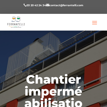
03 20 42 24 34
contact@ferrantelli.com


Chantier
impermé
abilisatio