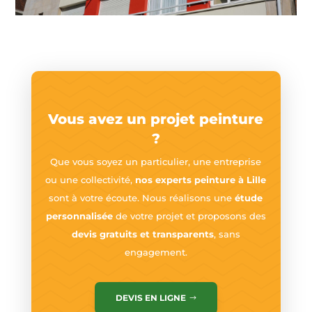
Vous avez un projet peinture
?
Que vous soyez un particulier, une entreprise
ou une collectivité,
nos experts peinture à Lille
sont à votre écoute. Nous réalisons une
étude
personnalisée
de votre projet et proposons des
devis gratuits et transparents
, sans
engagement.
DEVIS EN LIGNE